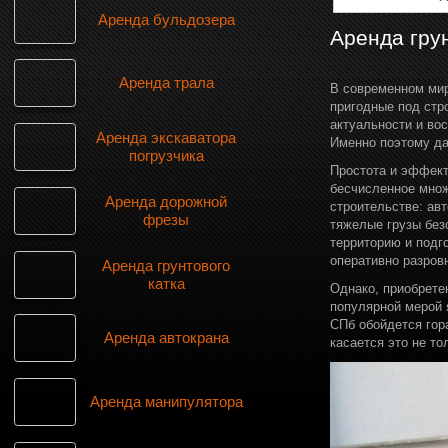
Аренда бульдозера
Аренда грун
Аренда трала
В современном мир
пригодные под стр
актуальности и вос
Аренда экскаватора
Именно поэтому да
погрузчика
Простота и эффект
бесчисленное множ
Аренда дорожной
строительстве: ав
фрезы
тяжелые грузы без
территорию и подго
оперативно разров
Аренда грунтового
катка
Однако, приобрете
популярной мерой 
СПб обойдется гор
Аренда автокрана
касается это не то
Аренда манипулятора