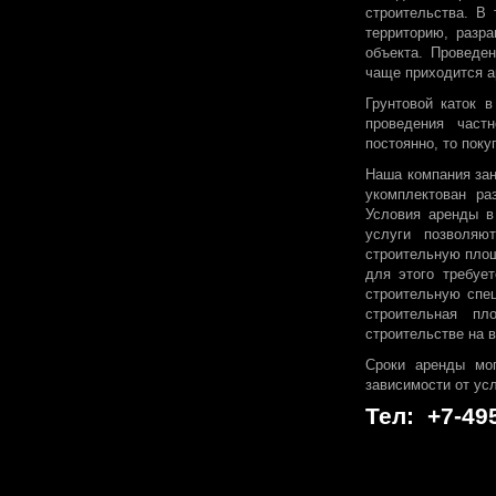
строительства. В 
территорию, разра
объекта. Проведен
чаще приходится а
Грунтовой каток 
проведения част
постоянно, то поку
Наша компания зан
укомплектован ра
Условия аренды в
услуги позволяю
строительную площ
для этого требуе
строительную спец
строительная пл
строительстве на 
Сроки аренды мог
зависимости от ус
Тел: +7-49