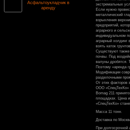
Асфальтоукладчик в
экстремальных усл
аренду
Если нужно провес
металлический гла
взрыхления верхни
предприятий, кото
аграрного и сельск
индивидуальном по
аграрный холдинг 
взять каток грунто
Существуют также 
почвы. Под воздей
валуны дробятся. 
Поэтому «аренда гр
Модификации совре
разделочными пром
От этих факторов з
ООО «СпецТехКо» д
Bomag 211 принято
площадках. Цена и
«СпецТехКо» стане
Масса 11 тонн.
Доставка по Москва
При долгосрочной 