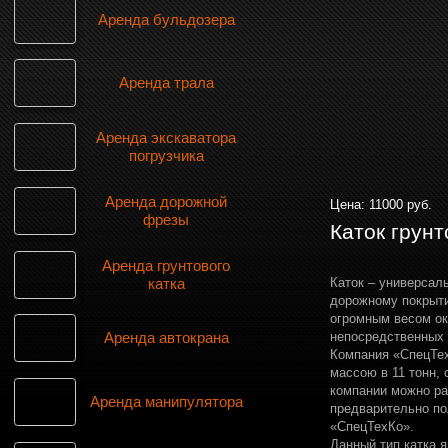
Аренда бульдозера
Аренда трала
Аренда экскаватора
погрузчика
Аренда дорожной
Цена: 11000 руб.
фрезы
Каток грун
Аренда грунтового
Каток – универсал
катка
дорожному покрыти
огромным весом о
непосредственных 
Аренда автокрана
Компания «СпецТех
массою в 11 тонн,
компании можно ра
Аренда манипулятора
предварительно п
«СпецТехКо».
Данный тип катка 